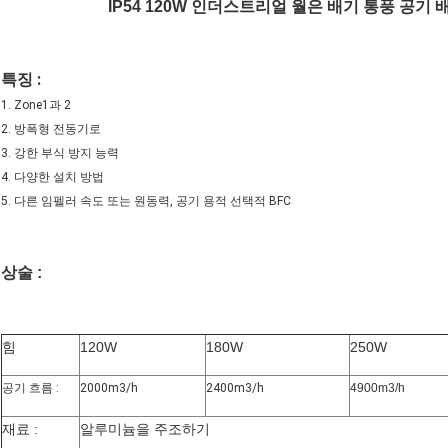
IP54 120W 인더스트리얼 월은 배기 통풍 공
특징 :
1. Zone1과 2
2. 방폭형 전동기로
3. 강한 부식 방지 능력
4. 다양한 설치 방법
5. 다른 임펠러 속도 또는 원동력, 공기 용적 선택적 BFC
상술 :
힘
120W
180W
250W
공기 흐름 :
2000m3/h
2400m3/h
4900m3/h
재료 :
알루미늄을 주조하기