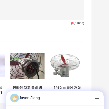
(
0
/ 3000)
방
인라인 차고 폭발 방
1450rm 불에 저항
1
지 배기 팬 Atex 승
하는 배기가스 블로
Jason Jiang
유
인 갈퀴 팬
어 Ex Mark Ex Db
IIC T4 Gb 위험 지
역 산업용 폭발 방지