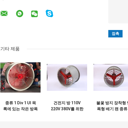
기타 제품
종류 1 Div 1 Ul 목
건전지 방 110V
불꽃 방지 장착형 
록에 있는 작은 방폭
220V 380V를 위한
폭형 배기 팬 종류 
배기 팬 화염 방지
6 인치 8 인치 폭발
Div 2 울안 팬 고
배기 팬
방지 배기 팬
량