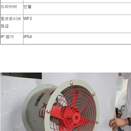
드라이버
민웰
항코로시브
WF2
등급
IP 평가
IP54