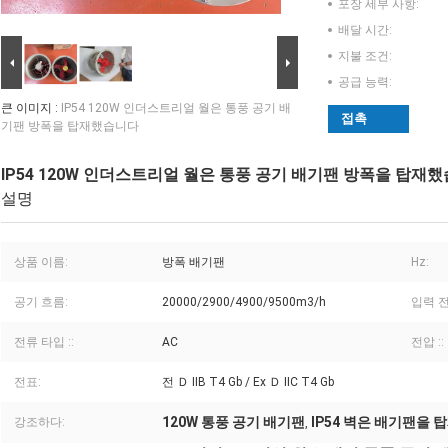
포장 세부 사항:
배달 시간:
지불 조건:
공급 능력:
큰 이미지 :
IP54 120W 인더스트리얼 월은 통풍 공기 배
접촉
기팬 방폭을 탑재했습니다
IP54 120W 인더스트리얼 월은 통풍 공기 배기팬 방폭을 탑재
설명
상품 이름:
방폭 배기팬
Hz:
공기 흐름:
20000/2900/4900/9500m3/h
입력 전
전류 타입 ::
AC
전압 ::
전표:
전 Ｄ IIB T4 Gb / Ex Ｄ IIC T4 Gb
120W 통풍 공기 배기팬
IP54 벽은 배기팬을
강조하다:
,