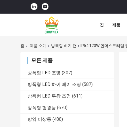
집
제품
홈
제품 소개
방폭형 배기 팬
IP54 120W 인더스트리
모든 제품
방폭형 LED 조명
(307)
방폭형 LED 하이 베이 조명
(587)
방폭형 LED 투광 조명
(611)
방폭형 형광등
(670)
방염 비상등
(488)