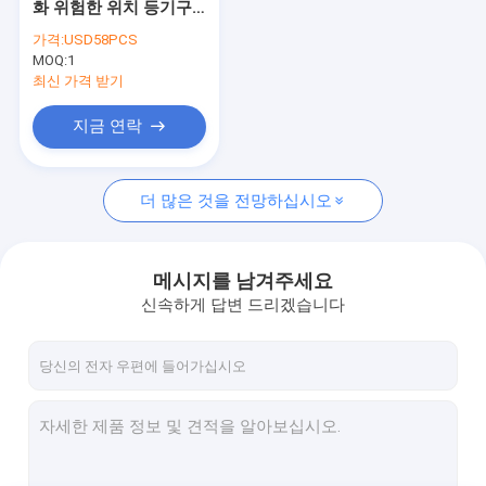
화 위험한 위치 등기구
방폭형 형광등
2x9W 2x18W를 지도했
가격:
USD58PCS
습니다
MOQ:
방염 비상등
1
최신 가격 받기
방폭 제어 패널
지금 연락
방폭 정션 박스
더 많은 것을 전망하십시오
방폭 스위치
방폭 플러그 및 소켓
메시지를 남겨주세요
방폭형 배기 팬
신속하게 답변 드리겠습니다
방폭 HID
방폭 경보 광
방폭 케이블 글랜드