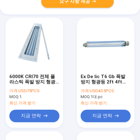
요구 사항 제공
6000K CRI70 전체 플
Ex De Iic T6 Gb 폭발
라스틱 폭발 방지 형광
방지 형광등 2ft 4ft
등 3ft 5ft 선형
IP65는 T8 관 전구를 지
가격:
USD75PCS
가격:
USD43.5PCS
도했습니다
MOQ:
1
MOQ:
1대 pc
최신 가격 받기
최신 가격 받기
지금 연락
지금 연락