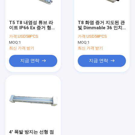
회사 소개
공장 견학
T5 T8 내염성 튜브 라
T8 화염 증거 지도된 관
이트 IP66 Ex 증거 형광
빛 Dimmable 36 인치
품질 관리
등
6 인치 12 인치 18 인치
가격:
USD58PCS
가격:
USD58PCS
6000K
MOQ:
1
MOQ:
1
문의하기
최신 가격 받기
최신 가격 받기
소식
지금 연락
지금 연락
케이스
방폭형 LED 조명
방폭형 LED 하이 베이 조명
방폭형 LED 투광 조명
4' 폭발 방지는 선형 점