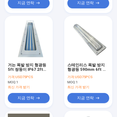
지금 연락
지금 연락
거는 폭발 방지 형광등
스테인리스 폭발 방지
5ft 쌍둥이 IP67 2ft
형광등 590mm 6ft 내
3ft 4ft 1.2M 세 배 증
염성 램프 비상 사태
가격:
USD75PCS
가격:
USD75PCS
거 차고
MOQ:
1
MOQ:
1
최신 가격 받기
최신 가격 받기
지금 연락
지금 연락