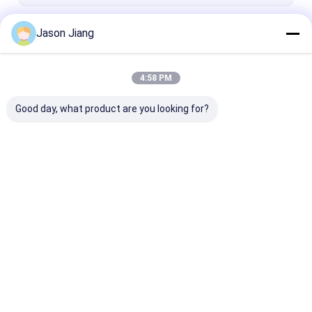
방폭형 플렉시블 도관
계속하다
Jason Jiang
방폭 장비
4:58 PM
우리의 카테고리
Good day, what product are you looking for?
방폭형 LED 조명
방폭형 LED 하이 베이
방폭형 LED 투
조명
Desktop Site
홈
사이트맵
연락처
Privacy Policy
사이트맵