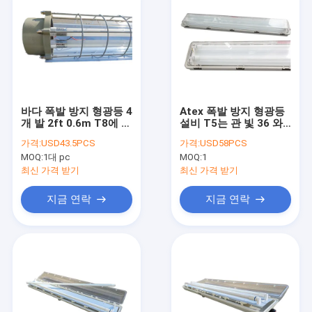
바다 폭발 방지 형광등 4
Atex 폭발 방지 형광등
개 발 2ft 0.6m T8에 의
설비 T5는 관 빛 36 와
하여 지도되는 관 빛 내
트 18 와트 IP66을 지도
가격:
USD43.5PCS
가격:
USD58PCS
염성
했습니다
MOQ:
1대 pc
MOQ:
1
최신 가격 받기
최신 가격 받기
지금 연락
지금 연락
집
제품
동영상