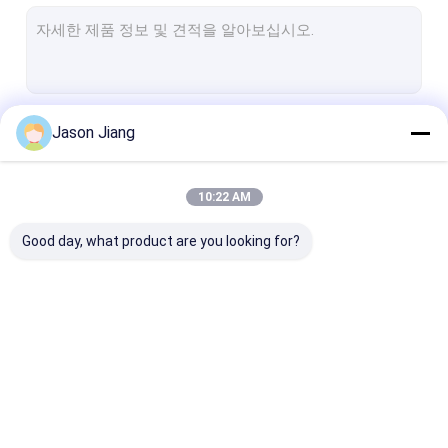
방폭형 형광등
방염 비상등
방폭 제어 패널
계속하다
Jason Jiang
방폭 정션 박스
방폭 스위치
10:22 AM
우리의 카테고리
방폭 플러그 및 소켓
Good day, what product are you looking for?
방폭형 배기 팬
방폭 HID
방폭 경보 광
방폭형 LED 조명
방폭형 LED 하이 베이
방폭형 LED 투
방폭 케이블 글랜드
조명