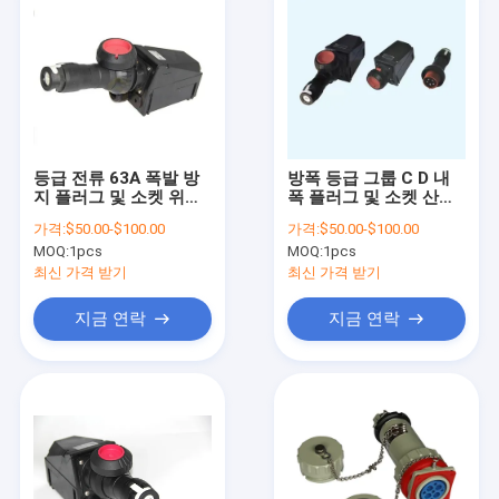
등급 전류 63A 폭발 방
방폭 등급 그룹 C D 내
지 플러그 및 소켓 위험
폭 플러그 및 소켓 산업
구역1 디비전1 Ex Mark
용 석유 가스 적용 내구
가격:
$50.00-$100.00
가격:
$50.00-$100.00
Ex Db Eb IIC T6 Gb 전
성 안전 인증
MOQ:
1pcs
MOQ:
1pcs
원 연결
최신 가격 받기
최신 가격 받기
지금 연락
지금 연락
집
제품
동영상