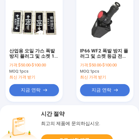
산업용 오일 가스 폭발
IP66 WF2 폭발 방지 플
방지 플러그 및 소켓 1부
러그 및 소켓 등급 전류
폭발 방지 등급
16A Ex Tb IIIC T80°C
가격:
$50.00-$100.00
가격:
$50.00-$100.00
Db 위험 장소에서의 안
MOQ:
1pcs
MOQ:
1pcs
전 보장
최신 가격 받기
최신 가격 받기
지금 연락
지금 연락
시간 절약
최고의 제품에 문의하십시오.