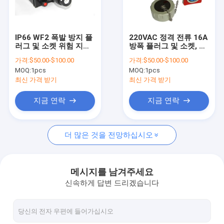
회사 소개
공장 견학
IP66 WF2 폭발 방지 플
220VAC 정격 전류 16A
러그 및 소켓 위험 지역
방폭 플러그 및 소켓, 폭
품질 관리
설비에 설계된 산업용
발 위험 환경에서 안전
가격:
$50.00-$100.00
가격:
$50.00-$100.00
전기 연결 장치
한 전기 연결 제공
MOQ:
1pcs
MOQ:
1pcs
문의하기
최신 가격 받기
최신 가격 받기
소식
지금 연락
지금 연락
케이스
더 많은 것을 전망하십시오
방폭형 LED 조명
메시지를 남겨주세요
신속하게 답변 드리겠습니다
방폭형 LED 하이 베이 조명
방폭형 LED 투광 조명