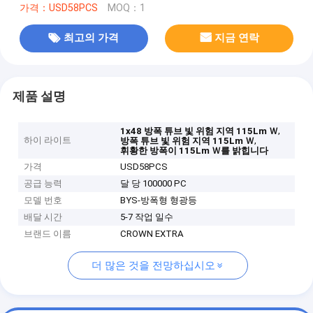
가격：USD58PCS
MOQ：1
최고의 가격
지금 연락
제품 설명
,
1x48 방폭 튜브 빛 위험 지역 115Lm Ｗ
하이 라이트
,
방폭 튜브 빛 위험 지역 115Lm Ｗ
휘황한 방폭이 115Lm Ｗ를 밝힙니다
가격
USD58PCS
공급 능력
달 당 100000 PC
모델 번호
BYS-방폭형 형광등
배달 시간
5-7 작업 일수
브랜드 이름
CROWN EXTRA
더 많은 것을 전망하십시오