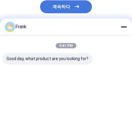
계속하다
Frank
추천된 제품
9:41 PM
Good day, what product are you looking for?
50000시간 작업 수명
부지 1 2 21 22 폭발 방
IP66 WF2 방
방폭 형광등, 120-140
지 형광등 천장 장착
설비, Zone 1 2 
도 빔 각도로 내구성 있
CRIRa70 산업용 위험
위험 지역 산업 
는 조명 제공
부지 조명에 적합
구 사항에 맞춰 
최고의 가격
최고의 가격
최고의 