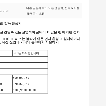
다른 임펠러 속도 또는 원동력, 선택 BFC를
입니다:
위한 공기 흐름
기팬
방폭 송풍기
,
플로션 견딜수 있는 산업적이 굴대이 Ｆ 
낮은 팬 배기팬 정자 
I, II 비, II Ｃ 또는 불타기 쉬운 먼지 환경. 3.실내이거나 
우주 비행, 대전 산업과 기타의 분야에서 사용하기.
BTS는 타이핑합니다
500,600,750
00
370,550,750
50
6000,9600,18000