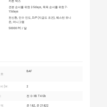
카톤 박스
견본 순서를 위한 2-5days, 목욕 순서를 위한 7-
15days
전신환, 인수 인도, D/P (지급도 조건), 웨스턴 유니
온, 머니그램
50000 PC / 달
BAF
호:
비 [Ｗ:
2
:
전 Ｄ IIB T4 Gb
역:
존 1&2, 존 21&22