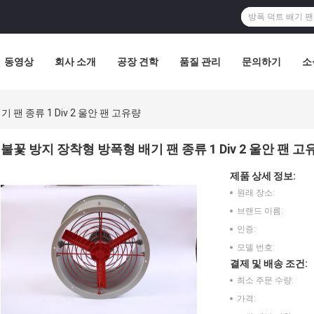
동영상
회사 소개
공장 견학
품질 관리
문의하기
소
팬 종류 1 Div 2 울안 팬 고유량
불꽃 방지 장착형 방폭형 배기 팬 종류 1 Div 2 울안 팬 고
제품 상세 정보:
원래 장소:
브랜드 이름:
인증:
모델 번호:
결제 및 배송 조건:
최소 주문 수량:
가격: