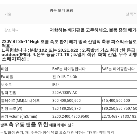
방폭 모터 포함
기술:
선택적
저항하는 배기팬을 고무하세요
불똥 증명 배
강조하다:
,
220V BT35-11High 흐름 속도 환기 배기 방폭 산업적 축류 파스익스
적용 :
1.위험합니다 :분할 1&2 또는 20,21,&22 ; 2.폭발성 가스 환경 :한 등급 I
outdoor(IP65). 4.온도 등급 :T1-T6 ; 5.넓게 석유, 화학 산업, 
스페치피션 :
타입
BAF는 타이핑합니다
BAF는 타이핑합니다
Ex 비율
전 Ｄ IIB T4 Gb
보호도
IP54
정격 전압
220V/380V AC
블레이드(MM)의 사이즈
300,400,500,600
315,400,500,600
전원 소모(W)
120,180,250,370
180,250,550,750,15
공기 volume(m3/min)
2200,2400,4900,9500
2273,4687,9133,182
을 위한
:
축 유동 팬
방폭
애플리케이션
― 발화성 증기, 재, 수분과 침식 유발 요소가 참석하는 다양한 위험 지역