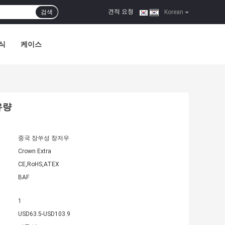
견적 요청
검색
|
Korean
식
케이스
유량
중국 장쑤성 창저우
Crown Extra
CE,RoHS,ATEX
BAF
1
USD63.5-USD103.9