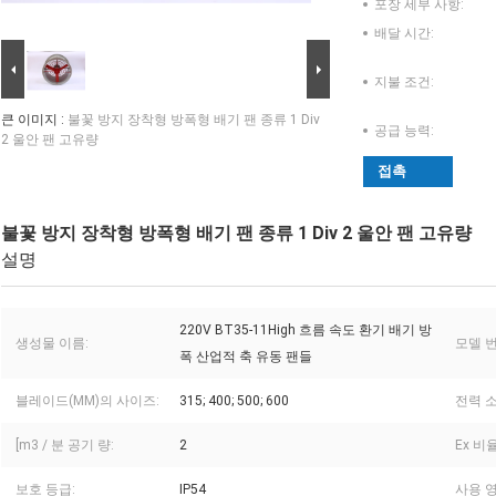
포장 세부 사항:
배달 시간:
지불 조건:
큰 이미지 :
불꽃 방지 장착형 방폭형 배기 팬 종류 1 Div
공급 능력:
2 울안 팬 고유량
접촉
불꽃 방지 장착형 방폭형 배기 팬 종류 1 Div 2 울안 팬 고유량
설명
220V BT35-11High 흐름 속도 환기 배기 방
생성물 이름:
모델 번
폭 산업적 축 유동 팬들
블레이드(MM)의 사이즈:
315; 400; 500; 600
전력 소
[m3 / 분 공기 량:
2
Ex 비율
보호 등급:
IP54
사용 영