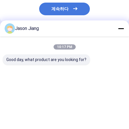
계속하다
Jason Jiang
추천된 제품
10:17 PM
Good day, what product are you looking for?
50000시간 작업 수명
부지 1 2 21 22 폭발 방
IP66 WF2 방
방폭 형광등, 120-140
지 형광등 천장 장착
설비, Zone 1 2 
도 빔 각도로 내구성 있
CRIRa70 산업용 위험
위험 지역 산업 
는 조명 제공
부지 조명에 적합
구 사항에 맞춰 
최고의 가격
최고의 가격
최고의 