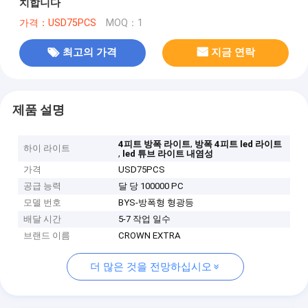
치합니다
가격：USD75PCS
MOQ：1
최고의 가격
지금 연락
제품 설명
,
4피트 방폭 라이트
방폭 4피트 led 라이트
하이 라이트
,
led 튜브 라이트 내염성
가격
USD75PCS
공급 능력
달 당 100000 PC
모델 번호
BYS-방폭형 형광등
배달 시간
5-7 작업 일수
브랜드 이름
CROWN EXTRA
더 많은 것을 전망하십시오