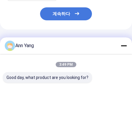
계속하다
추천된 제품
Ann Yang
3:49 PM
Good day, what product are you looking for?
고 밝고 방수성 폭발성
ATEX 폭발 방지 LED 거
공장 도매 폭발 
태양 전지 패널 120W
리 램프 플라드 라이트
수 거리 빛 100W
LED 태양광 거리 조명
에너지 절감 고 효율성
Eb 알루미늄 합금
130Lm/w 야외 폭발성
외부 위험 지역 홍수 라
305VAC 산업 
램프
이트
최고의 가격
최고의 가격
최고의 