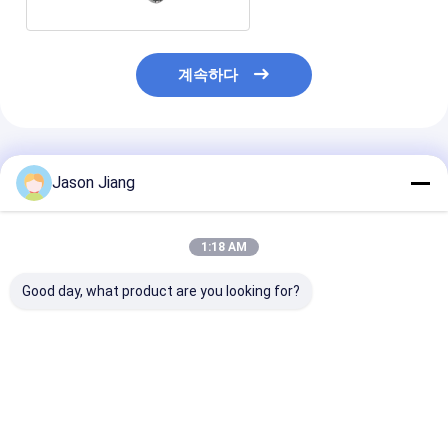
계속하다
추천된 제품
Jason Jiang
1:18 AM
Good day, what product are you looking for?
고 밝고 방수성 폭발성
ATEX 폭발 방지 LED 거
공장 도매 폭발 
태양 전지 패널 120W
리 램프 플라드 라이트
수 거리 빛 100W
LED 태양광 거리 조명
에너지 절감 고 효율성
Eb 알루미늄 합금
130Lm/w 야외 폭발성
외부 위험 지역 홍수 라
305VAC 산업 
램프
이트
최고의 가격
최고의 가격
최고의 