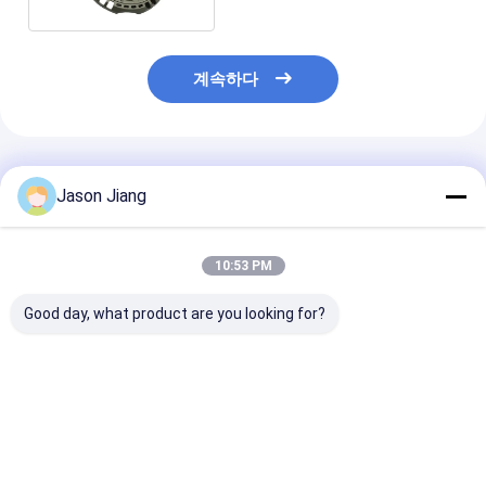
계속하다
추천된 제품
Jason Jiang
10:53 PM
Good day, what product are you looking for?
IP 65 폭발 방지 LED 고
전력 요인 0.95보다 크
100-277V AC
고등등 등급 전압 100
다 폭발 방지 높은 베이
지 LED 하위 베
277VAC 크기
라이트 창고 공장 및 위
트 등급 전압 50
270x170mm 위험 지
험 지역 조명을위한 이
전력 요인 095 
역 조명 솔루션
상적
최고의 가격
최고의 가격
최고의 