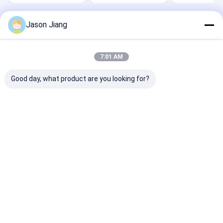
Jason Jiang
Desktop Site
홈
사이트맵
연락처
Privacy Policy
사이트맵
품질
방폭형 LED 조명
중국 공장.Copyright © 2025 crown extra
7:01 AM
lighting co. ltd. All Rights Reserved.
Good day, what product are you looking for?
집
제품
동영상