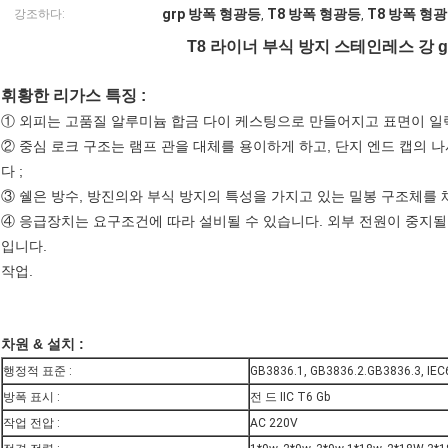
grp 방폭 형광등
T8 방폭 형광등
T8 방폭 형
강조하다:
,
,
T8 라이너 부식 방지 스테인레스 강 g
휘황한 리가스
특징 :
① 외피는 고품질 알루미늄 합금 다이 케스팅으로 만들어지고 표면이 
② 중심 로크 구조는 램프 관을 대체를 용이하게 하고, 단지 엔드 캡의 
다 ;
③ 쉘은 방수, 방진의와 부식 방지의 특성을 가지고 있는 밀봉 구조체를 
④ 응급장치는 요구조건에 따라 설비될 수 있습니다. 외부 전원이 중지될
입니다.
작업.
차원 & 설치 :
행정적 표준 :
GB3836.1, GB3836.2.GB3836.3, IE
방폭 표시 :
전 드 IIC T6 Gb
작업 전압 :
AC 220V