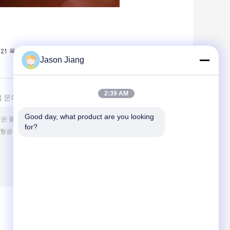
21 폭발 방지
Jason Jiang
2:39 AM
 문의 보내기
Good day, what product are you looking 
for?
(
0
/ 3000)