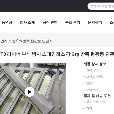
동영상
회사 소개
공장 견학
품질 관리
문의하기
소
테인레스 강 Grp 방폭 형광등 단관식
T8 라이너 부식 방지 스테인레스 강 Grp 방폭 형광등 단
제품 상세 정보:
원래 장소:
브랜드 이름:
인증:
모델 번호:
결제 및 배송 조건:
최소 주문 수량:
가격: