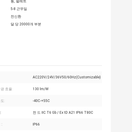
통, 팔레트
5-8 근무일
전신환
달 당 20000개 부분
AC220V/24V/36V50/60Hz(Customizable)
광 효율:
130 lm/W
도:
-40C-+55C
:
전 드 IIC T6 Gb / Ex tD A21 IP66 T80C
::
IP66