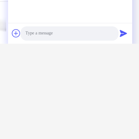
폭
Class21 종류 1 Div
방폭 아텍스는 높은
는
2는 높은 만 빛 50w
만 빛 위험한 방염
Photo
르
80w 30w 75w 폭발
LED 라이트를 승인
방지 램프를 지도했
했습니다
Video Call
습니다
Audio Call
시지를 남겨주세요