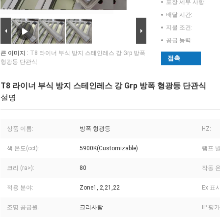
포장 세부 사항:
배달 시간:
지불 조건:
공급 능력:
큰 이미지 :
T8 라이너 부식 방지 스테인레스 강 Grp 방폭
접촉
형광등 단관식
T8 라이너 부식 방지 스테인레스 강 Grp 방폭 형광등 단관식
설명
상품 이름:
방폭 형광등
HZ:
색 온도(cct):
5900K(Customizable)
램프 발
크리 (ra>):
80
작동 온
적용 분야:
Zone1, 2,21,22
Ex 표시
조명 공급원:
크리사람
IP 평가 