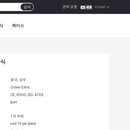
견적 요청
검색
|
Korean
식
케이스
관식
중국, 장우
Crown Extra
CE, ROHS, ISO. ATEX,
BHY
1개 부분
usd 70 per piece