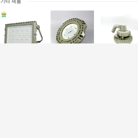
기타 제품
투광 조명기 폭발 방
4' 폭발 방지 지도된
Ex 증명 거리 방
지 LED 전구 200 와
점화 50W 120w
은 160w 주도하
트 led 빔 각도 120
100w는 Ufo 높은
높은 만을 밝혀 이
도
만 빛을 지도했습니
렀습니다
다
메
방폭형 형광등
에 의하여 지도
ATEX IECEx 폭발 방지 형광등 디 밍이 가능