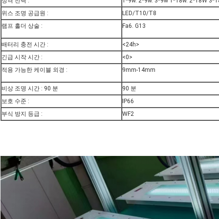
정격 전력 :
1*9w. 2*9w. 3*9w 1*18w. 2*18W 3*
위스 조명 공급원 :
LED/T10/T8
램프 홀더 상술 :
Fa6. G13
배터리 충전 시간 :
<24h>
긴급 시작 시간 :
<0>
적용 가능한 케이블 외경 :
9mm-14mm
비상 조명 시간 : 90 분
90 분
보호 수준 :
IP66
부식 방지 등급 :
WF2