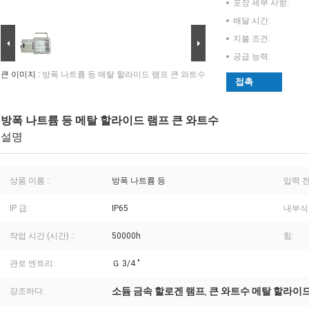
포장 세부 사항:
배달 시간:
지불 조건:
공급 능력:
큰 이미지 :
방폭 나트륨 등 메탈 할라이드 램프 큰 와트수
접촉
방폭 나트륨 등 메탈 할라이드 램프 큰 와트수
설명
상품 이름 ::
방폭 나트륨 등
입력 전
IP 급:
IP65
내부식
작업 시간 (시간) ::
50000h
힘:
관로 엔트리:
Ｇ 3/4 "
소듐 금속 할로겐 램프
큰 와트수 메탈 할라이
강조하다:
,