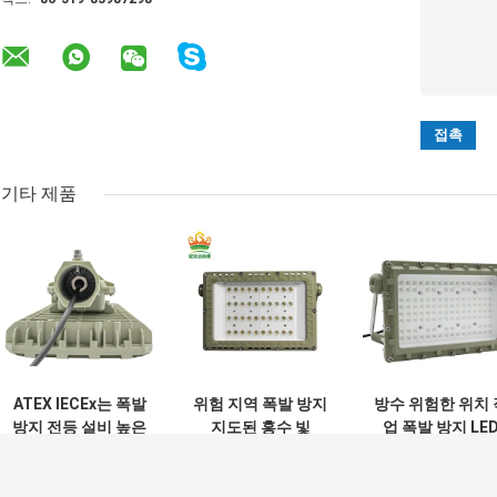
기타 제품
ATEX IECEx는 폭발
위험 지역 폭발 방지
방수 위험한 위치 
방지 전등 설비 높은
지도된 홍수 빛
업 폭발 방지 LE
빛난 50W 150W
100w Ip65
투광 조명 50W
200W 250Watts를
150W 200W
지도했습니다