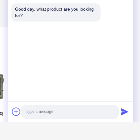
Good day, what product are you looking 
for?
(
0
/ 3000)
작
옥외 임시 폭발 방지
Class 1 Division 1
D
는 알루미늄 판을 가
위험 장소 투광 조명
진 홍수 빛 Ip65
Ex 증거 조명 기구
100w를 지도했습니
120lm w
다