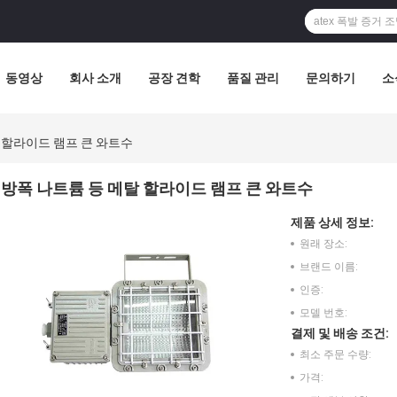
동영상
회사 소개
공장 견학
품질 관리
문의하기
소
 할라이드 램프 큰 와트수
방폭 나트륨 등 메탈 할라이드 램프 큰 와트수
제품 상세 정보:
원래 장소:
브랜드 이름:
인증:
모델 번호:
결제 및 배송 조건:
최소 주문 수량:
가격: