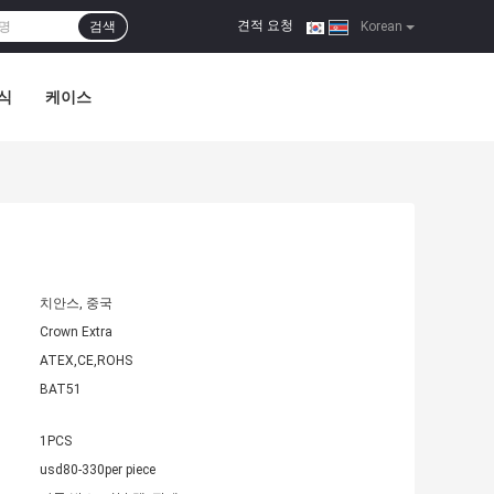
견적 요청
검색
|
Korean
식
케이스
치안스, 중국
Crown Extra
ATEX,CE,ROHS
BAT51
1PCS
usd80-330per piece