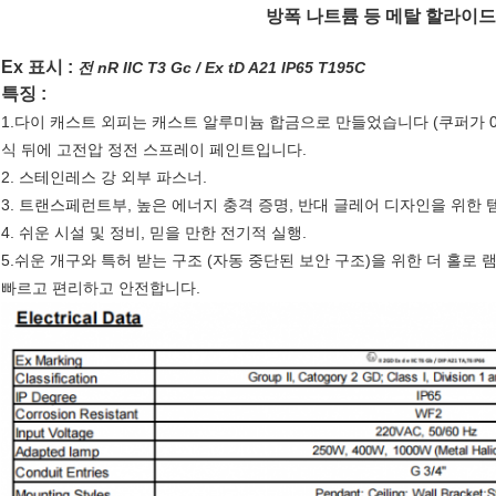
방폭 나트륨 등 메탈 할라이드
Ex 표시 :
전 nR IIC T3 Gc / Ex tD A21 IP65 T195C
특징 :
1.다이 캐스트 외피는
캐스트 알루미늄 합금으로 만들었습니다 (쿠퍼가 0.
식 뒤에
고전압 정전 스프레이
페인트입니다.
2. 스테인레스 강 외부 파스너.
3. 트랜스페런트부, 높은
에너지 충격 증명, 반대 글레어 디자인을 위한 
4. 쉬운 시설 및 정비, 믿을 만한
전기적 실행.
5.쉬운 개구와
특허 받는 구조 (자동 중단된
보안 구조)을 위한 더 홀로 
빠르고 편리하고 안전합니다.