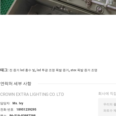
,
,
태그:
전 증거 led 홍수 빛
led 투광 조명 폭발 증거
atex 폭발 증거 조명
연락처 세부 사항
회사에 직접
CROWN EXTRA LIGHTING CO. LTD
담당자:
Ms. Ivy
전화 번호:
18951239295
팩스:
86-519-83987298