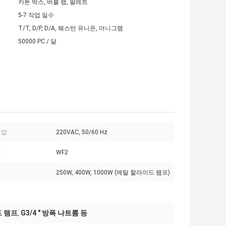
카톤 박스, 버블 랩, 팔레트
5-7 작업 일수
T/T, D/P, D/A, 웨스턴 유니온, 머니그램
50000 PC / 달
압:
220VAC, 50/60 Hz
:
WF2
250W, 400W, 1000W (메탈 할라이드 램프)
드 램프
G3/4 " 방폭 나트륨 등
,