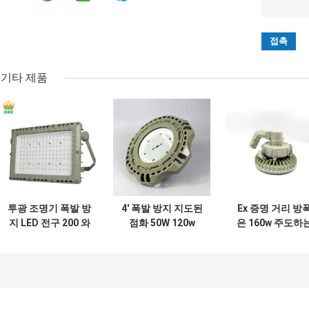
기타 제품
투광 조명기 폭발 방
4' 폭발 방지 지도된
Ex 증명 거리 방
지 LED 전구 200 와
점화 50W 120w
은 160w 주도하
트 led 빔 각도 120
100w는 Ufo 높은
높은 만을 밝혀 이
도
만 빛을 지도했습니
렀습니다
다