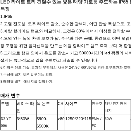
LED 라이트 트리 견딜수 있는 빛은 태양 가로등 주도하는 IP
특징
1.IP65
2.고열 전도성, 로우 라이트 감소, 순수한 광색채, 어떤 잔상 특성으로, 
3.메탈 할라이드 램프와 비교해서, 그것은 60% 에너지 이상을 절약할 수
4.오염 없는 녹색 환경 보호가 납, 수은과 다른 공해, 환경으로 어떤 오
장 조명을 위한 일차선택을 만드는 메탈 할라이드 램프 축제 보다 더 환
5.그러므로 램프 안에서 온도를 감소시키고 50000시간의 led 광원의 
설계는 효과적으로 열을 수행하고 퍼뜨릴 수 있습니다.
6.
미적분 렌즈 기술, 효과적 무광택의 사용은 24' /36' /60' /90'을 위한 요구조건
7.
손상에 쉽지 않은 알루미늄 외피.
8.태양열 발전, 에너지를 절약하기.
매개 변수
모델
베이스 타
색 온도
CRI
사이즈
전등갓
태양 전지판 에
입
너지
3*30W
5900-
>80
1250*220*115
DZ-YT-
PMA /
30W
006
6500K
PC