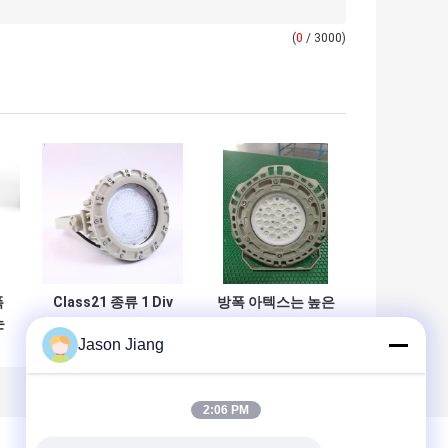
(
0
/ 3000)
폭
Class21 종류 1 Div
방폭 아텍스는 높은
는
2는 높은 만 빛 50w
만 빛 위험한 방염
Jason Jiang
르
80w 30w 75w 폭발
LED 라이트를 승인
방지 램프를 지도했
했습니다
습니다
2:06 PM