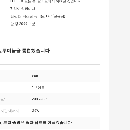
LED 라이트는 통, 팔레트에서 싸여질 것입니다
7 일로 일합니다
전신환, 웨스턴 유니온, L/C (신용장)
달 당 2000 부분
5 알루미늄을 통합했습니다
≥80
1년이요
도:
-20C-50C
전지판 에너지:
30W
등
트리 증명은 솔라 램프를 이끌었습니다
,