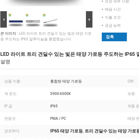
포장 세부 사항:
배달 시간:
지불 조건:
공급 능력:
큰 이미지 :
LED 라이트 트리 견딜수 있는 빛은 태양 가로
접촉
등 주도하는 IP65 알루미늄을 통합했습니다
LED 라이트 트리 견딜수 있는 빛은 태양 가로등 주도하는 IP6
설명
상품 이름:
통합된 태양 가로등
CRI:
색 온도:
5900-6500K
보증:
IP 급:
IP65
작동 온
전등갓:
PMA / PC
태양 
IP65 태양 가로등
트리 견딜수 있는 태양 가로
강조하다:
,