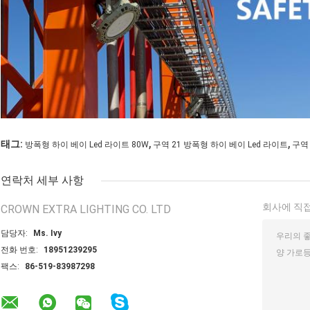
,
,
태그:
방폭형 하이 베이 Led 라이트 80W
구역 21 방폭형 하이 베이 Led 라이트
구역 
연락처 세부 사항
회사에 직접
CROWN EXTRA LIGHTING CO. LTD
담당자:
Ms. Ivy
전화 번호:
18951239295
팩스:
86-519-83987298