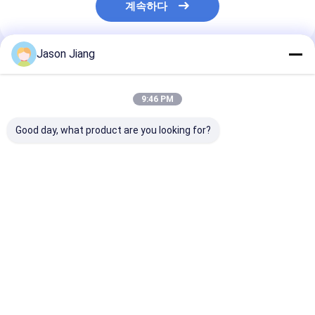
계속하다
Jason Jiang
추천된 제품
9:46 PM
Good day, what product are you looking for?
IP66 WF2 방폭 제어반
EX 마크II 2 G Ex Db Eb
맞춤형 케이블 입
정격 전압 AC110 220
IIC T6 Gb II 2 D Ex Tb
화 방지 제어 패
380 460v 패널 두께
IIIC T80°C Db IP66 방
한 12mm 패널
12mm 폭발 방지 설계
화전기판 SS306 위험
파우더 코팅 표면
환경에 적합
리
최고의 가격
최고의 가격
최고의 
Desktop Site
홈
사이트맵
연락처