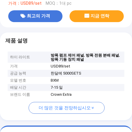
가격：USD89/set
MOQ：1대 pc
최고의 가격
지금 연락
제품 설명
,
,
방폭 펌프 제어 패널
방폭 전원 분배 패널
하이 라이트
방폭 기동 장치 패널
가격
USD89/set
공급 능력
한달에 5000SETS
모델 번호
BXM
배달 시간
7-15 일
브랜드 이름
Crown Extra
더 많은 것을 전망하십시오