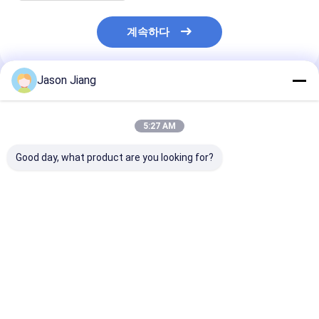
계속하다
Jason Jiang
추천된 제품
5:27 AM
Good day, what product are you looking for?
IP 65 폭발 방지 높은 항
50000h 이상의 수명 폭
3000-6500K 
구 밝은 노란색 회색 끝
발 방지 높은 항구 LED
폭발 방지 LED
위험 장소 및 창고에 대
조명 800W 에너지 조명
등 등급 전압 50
한 견고한 조명 솔루션
위험 지역 및 큰 시설
조명 솔루션 수
50000시간 이
최고의 가격
최고의 가격
최고의 