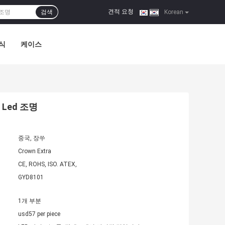
견적 요청
검색
|
Korean
식
케이스
 Led 조명
중국, 장쑤
Crown Extra
CE, ROHS, ISO. ATEX,
GYD8101
1개 부분
usd57 per piece