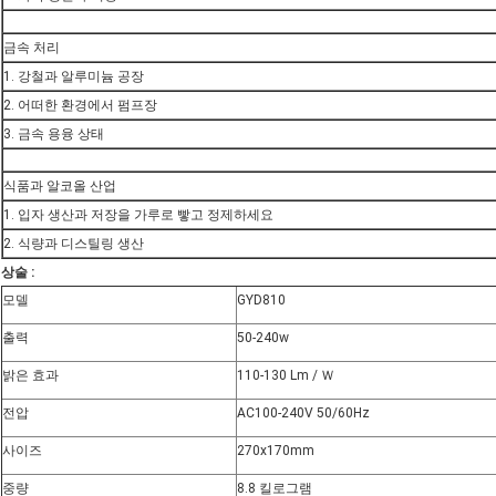
금속 처리
1. 강철과 알루미늄 공장
2. 어떠한 환경에서 펌프장
3. 금속 용융 상태
식품과 알코올 산업
1. 입자 생산과 저장을 가루로 빻고 정제하세요
2. 식량과 디스틸링 생산
상술 :
모델
GYD810
출력
50-240w
밝은 효과
110-130 Lm / Ｗ
전압
AC100-240V 50/60Hz
사이즈
270x170mm
중량
8.8 킬로그램