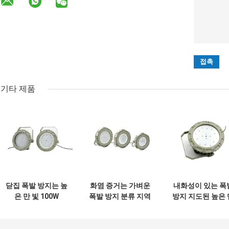
기타 제품
닫집 폭발 방지는 높
화염 증거는 가벼운
내화성이 있는 폭
은 만 빛 100W
폭발 방지 분류 지역
방지 지도된 높은 
150W 200W 전 증
1 종류 1 지역 2 90w
빛 22000 루멘 75
거 반점 램프를 지도
를 지도했습니다
실내 옥외
했습니다