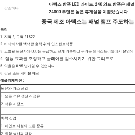
아텍스 방폭 LED 라이트
240 와트 방폭은 패
,
강조하다:
24000 루멘은 높은 휴게실을 이끌었습니다
중국 제조 아텍스는 패널 램프 주도하는
특징 :
1. 지역 2, 구역 21&22
2. 바삭바삭한 백색광 출력 위의 인스턴트식품
3. 고효율 운전자와 LED는 공급하고 낮게 가혹하고 무거운 인더스트리얼에서 운영의
4. 점등 효과를 조정하고 글레어를 감소시키기 위한 그리드로.
5. 역율은 0.95 넘게일 수 있습니다.
6. 강관 또는 케이블 배선.
애플리케이션 :
원유와 가스 산업
1. 모든 석유 생산과 정유
2. 석유 저장소
화학 산업
1. 페인트 시설의 모든 종류
2. 화학 생산과 저장