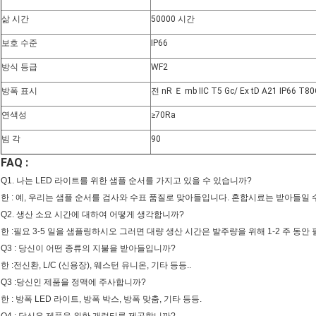
삶 시간
50000 시간
보호 수준
IP66
방식 등급
WF2
방폭 표시
전 nR Ｅ mb IIC T5 Gc/ Ex tD A21 IP66 T80
연색성
≥70Ra
빔 각
90
FAQ :
Q1. 나는 LED 라이트를 위한 샘플 순서를 가지고 있을 수 있습니까?
한 : 예, 우리는 샘플 순서를 검사와 수표 품질로 맞아들입니다. 혼합시료는 받아들일 
Q2. 생산 소요 시간에 대하여 어떻게 생각합니까?
한 :필요 3-5 일을 샘플링하시오 그러면 대량 생산 시간은 발주량을 위해 1-2 주 동안
Q3 : 당신이 어떤 종류의 지불을 받아들입니까?
한 :전신환, L/C (신용장), 웨스턴 유니온, 기타 등등..
Q3 :당신인 제품을 정맥에 주사합니까?
한 : 방폭 LED 라이트, 방폭 박스, 방폭 맞춤, 기타 등등.