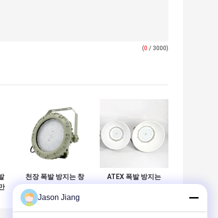
(
0
/ 3000)
발
천장 폭발 방지는 창
ATEX 폭발 방지는
만
고 75w SMC 형 압
높은 만 빛 150w
Jason Jiang
w
력 포탄을 위한 높은
120° 가스 환경 높
만 빛을 지도했습니
은 광도를 지도했습
다
니다