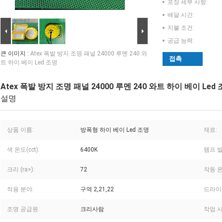
포장 세부 사항:
배달 시간:
지불 조건:
공급 능력:
큰 이미지 :
Atex 폭발 방지 조명 패널 24000 루멘 240 와
접촉
트 하이 베이 Led 조명
Atex 폭발 방지 조명 패널 24000 루멘 240 와트 하이 베이 Led
설명
상품 이름:
방폭형 하이 베이 Led 조명
재료:
색 온도(cct):
6400K
램프 발
크리 (ra>):
72
작동 온
적용 분야:
구역 2,21,22
드라이
조명 공급원:
크리사람
작업 시