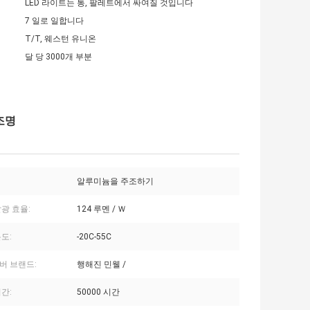
LED 라이트는 통, 팔레트에서 싸여질 것입니다
7 일로 일합니다
T/T, 웨스턴 유니온
달 당 3000개 부분
 조명
알루미늄을 주조하기
광 효율:
124 루멘 / Ｗ
도:
-20C-55C
버 브랜드:
행해진 민웰 /
간:
50000 시간