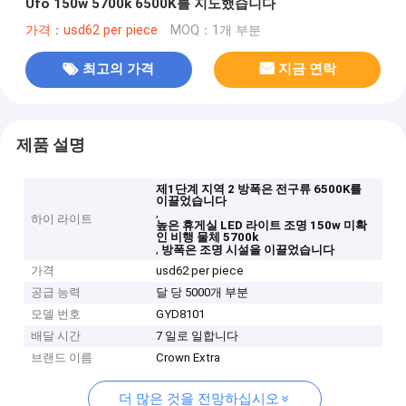
Ufo 150w 5700k 6500K를 지도했습니다
가격：usd62 per piece
MOQ：1개 부분
최고의 가격
지금 연락
제품 설명
제1단계 지역 2 방폭은 전구류 6500K를
이끌었습니다
,
하이 라이트
높은 휴게실 LED 라이트 조명 150w 미확
인 비행 물체 5700k
,
방폭은 조명 시설을 이끌었습니다
가격
usd62 per piece
공급 능력
달 당 5000개 부분
모델 번호
GYD8101
배달 시간
7 일로 일합니다
브랜드 이름
Crown Extra
더 많은 것을 전망하십시오