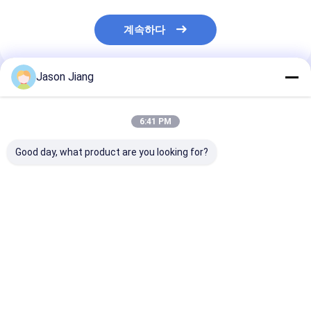
계속하다
Jason Jiang
추천된 제품
6:41 PM
Good day, what product are you looking for?
비상 시간 16 시간 폭발
100Watt 폭발 방지
수명 50000시
방지 LED 램프 위험 환
LED 조명 IP66 WF2 보
LED 조명, IP66
경에 적합 산업 안전 조
호 30 시간 작업 시간 위
보호 기능, 위험
명 솔루션
험 산업 구역 조명에 적
명에 적합
합
최고의 가격
최고의 가격
최고의 