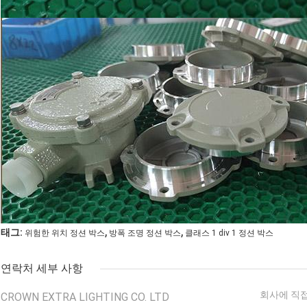
,
,
태그:
위험한 위치 정션 박스
방폭 조명 정션 박스
클래스 1 div 1 정션 박스
연락처 세부 사항
회사에 직접
CROWN EXTRA LIGHTING CO. LTD