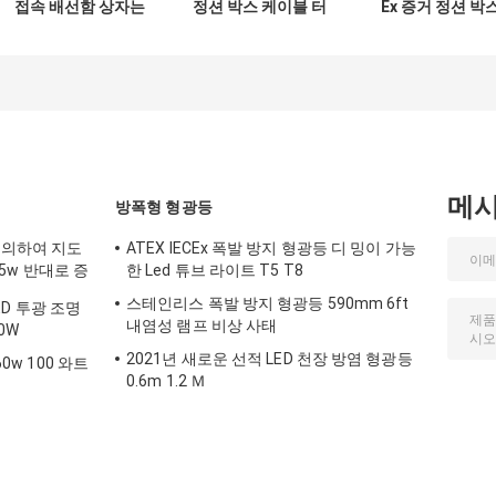
접속 배선함 상자는
정션 박스 케이블 터
Ex 증거 정션 박
주조 알루미늄 IP65
미널 박스 IP65
제조업체 디지털 
2 3 항목 수평선을
래스 1 부문 2 정
죽습니다
박스
메
방폭형 형광등
에 의하여 지도
ATEX IECEx 폭발 방지 형광등 디 밍이 가능
185w 반대로 증
한 Led 튜브 라이트 T5 T8
스테인리스 폭발 방지 형광등 590mm 6ft
LED 투광 조명
내염성 램프 비상 사태
50W
2021년 새로운 선적 LED 천장 방염 형광등
60w 100 와트
0.6m 1.2 Ｍ