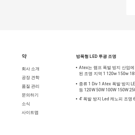
약
방폭형 LED 투광 조명
Atex는 램프 폭발 방지 산업
회사 소개
된 조명 지역 1 120w 150w 
공장 견학
거를 지도했습니다
종류 1 Div 1 Atex 폭발 방지 
품질 관리
등 120W 50W 100W 150W 2
문의하기
4' 폭발 방지 Led 캐노피 조명 
소식
사이트맵