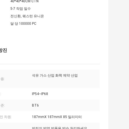
40*40*40CM CTN
5-7 작업 일수
전신환, 웨스턴 유니온
달 당 100000 PC
 방진
석유 가스 산업 화학 제약 산업
용:
:
IP54~IP68
준:
BT6
인 차원:
187mmX 187mmX 85 밀리미터
방진의 방염 방폭을 방수 처리하세요