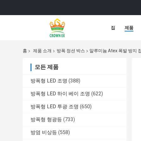
집
제품
홈
제품 소개
방폭 정션 박스
알루미늄 Atex 폭발 방지 접
모든 제품
방폭형 LED 조명
(388)
방폭형 LED 하이 베이 조명
(622)
방폭형 LED 투광 조명
(650)
방폭형 형광등
(733)
방염 비상등
(558)