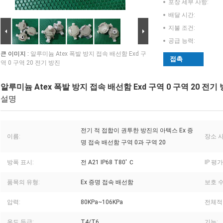
포장 세부 사항:
배달 시간:
지불 조건:
공급 능력:
큰 이미지 :
알루미늄 Atex 폭발 방지 접속 배선함 Exd 구
접촉
역 0 구역 20 전기 방진
알루미늄 Atex 폭발 방지 접속 배선함 Exd 구역 0 구역 20 전기
설명
전기 적 접합이 권투한 방진의 아텍스 Ex 증
이름:
장소 사
명 접속 배선함 구역 0과 구역 20
방폭 표시:
전 A21 IP68 T80' Ｃ
IP 평가
품목의 유형:
Ex 증명 접속 배선함
보호 수
압력:
80KPa~106KPa
전체적
온도 등급:
T4/T6
기능: