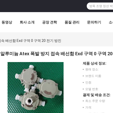
동영상
회사 소개
공장 견학
품질 관리
문의하기
소
속 배선함 Exd 구역 0 구역 20 전기 방진
알루미늄 Atex 폭발 방지 접속 배선함 Exd 구역 0 구역 2
제품 상세 정보:
원래 장소:
브랜드 이름:
인증:
모델 번호:
결제 및 배송 조건:
최소 주문 수량:
가격: