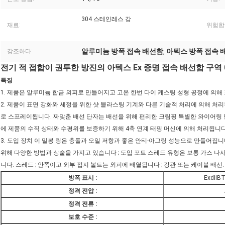
304 스테인레스 강
재료:
위험합
알루미늄 방폭 접속 배선함
아텍스 방폭 접속 
강조하다:
,
전기 적 접합이 권투한 방진의 아텍스 Ex 증명 접속 배선함 구역 0
특징
1. 제품은 알루미늄 합금 외피로 만들어지고 고온 한번 다이 케스팅 성형 공정에 의해
2. 제품이 표면 강화와 세정을 위한 샷 블라스팅 기계와 다른 기술적 처리에 의해 처리
로 스프레이됩니다. 짜맞춘 배선 단자는 배선을 위해 편리한 크림핑 특별한 와이어링 단
에 제품의 수직 상태와 수평위를 보증하기 위해 4축 연계 태핑 머신에 의해 처리됩니다
3. 도입 장치 이 밀봉 링은 충돌과 오일 저항과 좋은 안티-아그링 성능으로 만들어집
위해 다양한 방법과 상술을 가지고 있습니다 ; 도입 포트 스레드 유형은 보통 가스 나
니다. 스레드 ; 안쪽이고 외부 접지 볼트는 외피에 배열됩니다 ; 강관 또는 케이블 배선.
방폭 표시 :
ExdIIB
정격 전압 :
정격 전류 :
보호 수준 :