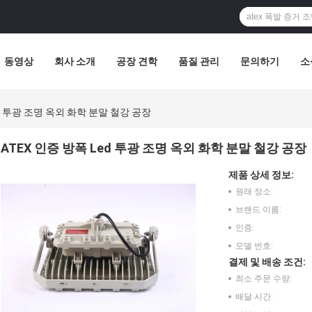
동영상
회사 소개
공장 견학
품질 관리
문의하기
소
ed 투광 조명 옥외 화학 분말 철강 공장
ATEX 인증 방폭 Led 투광 조명 옥외 화학 분말 철강 공장
제품 상세 정보:
원래 장소:
브랜드 이름:
인증:
모델 번호:
결제 및 배송 조건:
최소 주문 수량:
배달 시간: