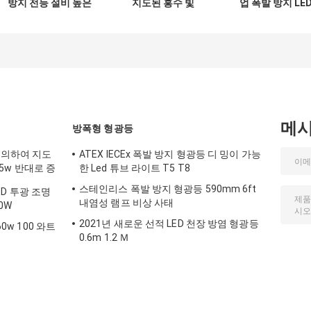
방지 전등 설비 높은
지도된 홍수 빛
업 폭발 방지 LE
빛난 50W 150W
100w Ip65
투광 조명 50W
200W 250Watts를
150W 200W
지도했습니다
메
방폭형 형광등
에 의하여 지도
ATEX IECEx 폭발 방지 형광등 디 밍이 가능
185w 반대로 증
한 Led 튜브 라이트 T5 T8
스테인리스 폭발 방지 형광등 590mm 6ft
LED 투광 조명
내염성 램프 비상 사태
50W
2021년 새로운 선적 LED 천장 방염 형광등
60w 100 와트
0.6m 1.2 Ｍ