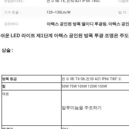
유럽(ATEX)::
전 Ｄ IIB T6, 전 tD A21 IP 66 T80C
다음에
기구 효율 ::
120~130Lm/W
빔 각 ::
아텍스 공인된 방폭 엘이디 투광등
아텍스 공인
강조하다:
,
쉬운 LED 라이트 제1단계 아텍스 공인된 방폭 투광 조명은 
상술 :
방폭 등급
전 Ｄ IIB T6 Gb ;전 tD A21 IP66 T80' Ｃ
힘
50W 75W 100W 120W 150W
재료
알루미늄을 주조하기