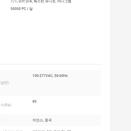
T/T, D/P, D/A, 웨스턴 유니온, 머니그램
50000 PC / 달
100-277VAC, 50-60Hz
(V) ::
80
(Ra)::
::
치안스, 중국