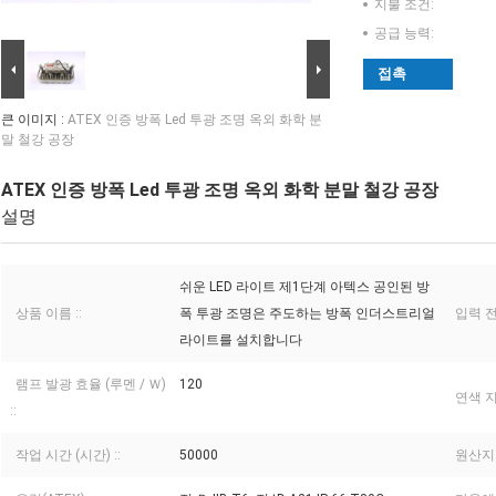
지불 조건:
공급 능력:
접촉
큰 이미지 :
ATEX 인증 방폭 Led 투광 조명 옥외 화학 분
말 철강 공장
ATEX 인증 방폭 Led 투광 조명 옥외 화학 분말 철강 공장
설명
쉬운 LED 라이트 제1단계 아텍스 공인된 방
상품 이름 ::
폭 투광 조명은 주도하는 방폭 인더스트리얼
입력 전압
라이트를 설치합니다
램프 발광 효율 (루멘 / Ｗ)
120
연색 지수
::
작업 시간 (시간) ::
50000
원산지 