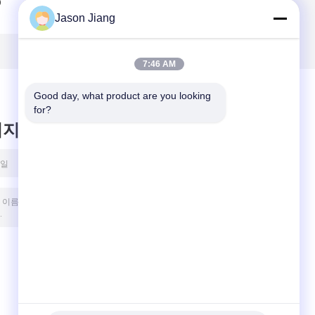
D
는 알루미늄 판을 가
위험 장소 투광 조명
Jason Jiang
진 홍수 빛 Ip65
Ex 증거 조명 기구
100w를 지도했습니
120lm w
다
7:46 AM
Good day, what product are you looking 
for?
시지를 남겨주세요