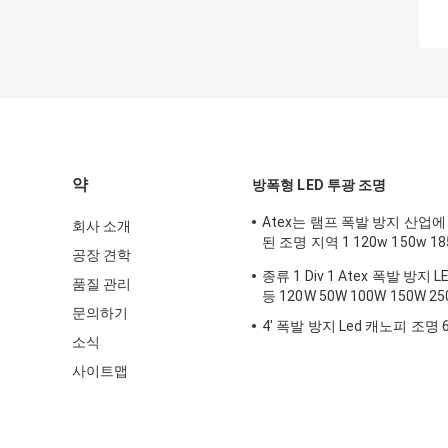
약
방폭형 LED 투광 조명
Atex는 램프 폭발 방지 산업
회사 소개
된 조명 지역 1 120w 150w 
공장 견학
거를 지도했습니다
종류 1 Div 1 Atex 폭발 방지 
품질 관리
등 120W 50W 100W 150W 2
문의하기
4' 폭발 방지 Led 캐노피 조명 
소식
사이트맵