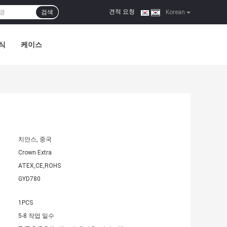
견적 요청
검색
|
Korean
식
케이스
치안스, 중국
Crown Extra
ATEX,CE,ROHS
GYD780
1PCS
5-8 작업 일수