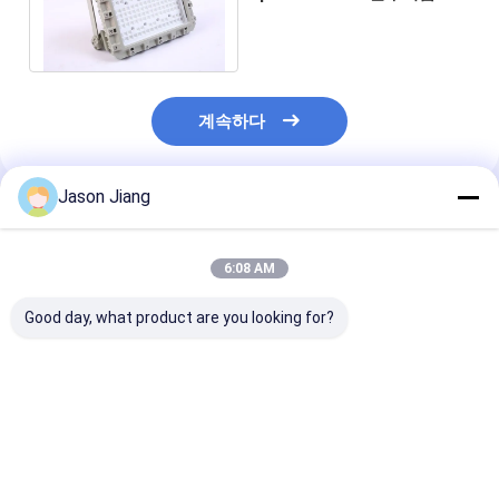
름 주유소 기업을 지도했습니
다
계속하다
Jason Jiang
추천된 제품
6:08 AM
Good day, what product are you looking for?
3000 4000 5000
CREE 램 비드를 포함한
MEANWELL 
5700K CCT 폭발 방지
OEM 본질 안전 LED 투
방폭형 LED 투광
LED 홍수 조명 해양 등
광등, 방폭 산업 및 실외
래킷 천장 펜던트
급 알루미늄 Ra80 위험
조명을 위해 설계됨
벽면 장착 및 CR