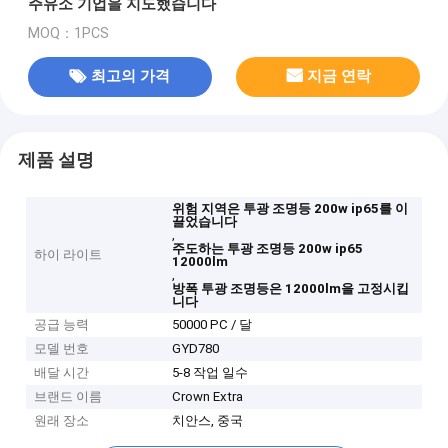
주유소 기업을 지도했습니다
MOQ：1PCS
최고의 가격
지금 연락
제품 설명
위험 지역은 투광 조명등 200w ip65를 이
끌었습니다
,
주도하는 투광 조명등 200w ip65
하이 라이트
12000lm
,
방폭 투광 조명등은 12000lm을 고정시킵
니다
공급 능력
50000 PC / 달
모델 번호
GYD780
배달 시간
5-8 작업 일수
브랜드 이름
Crown Extra
원래 장소
치안스, 중국