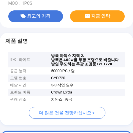
MOQ：1PCS
최고의 가격
지금 연락
제품 설명
,
방폭 아텍스 지역 2
하이 라이트
,
방폭은 400w를 투광 조명으로 비춥니다
방염 주도하는 투광 조명등 GYD720
공급 능력
50000 PC / 달
모델 번호
GYD720
배달 시간
5-8 작업 일수
브랜드 이름
Crown Extra
원래 장소
치안스, 중국
더 많은 것을 전망하십시오