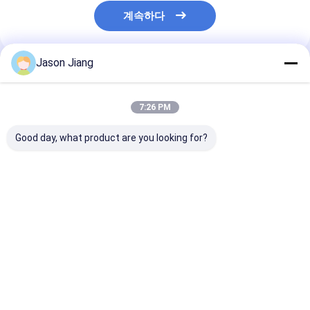
계속하다
Jason Jiang
추천된 제품
7:26 PM
Good day, what product are you looking for?
3000 4000 5000
CREE 램 비드를 포함한
MEANWELL 
5700K CCT 폭발 방지
OEM 본질 안전 LED 투
방폭형 LED 투광
LED 홍수 조명 해양 등
광등, 방폭 산업 및 실외
래킷 천장 펜던트
급 알루미늄 Ra80 위험
조명을 위해 설계됨
벽면 장착 및 CR
장소에 적합한 야외 조
프 비드 산업용
최고의 가격
최고의 가격
최고의 
명